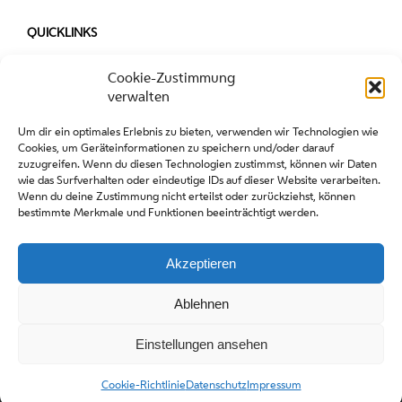
QUICKLINKS
Presse
Cookie-Zustimmung
Gastronomie-Ausschreibung 2027
verwalten
Um dir ein optimales Erlebnis zu bieten, verwenden wir Technologien wie
Cookies, um Geräteinformationen zu speichern und/oder darauf
zuzugreifen. Wenn du diesen Technologien zustimmst, können wir Daten
wie das Surfverhalten oder eindeutige IDs auf dieser Website verarbeiten.
Wenn du deine Zustimmung nicht erteilst oder zurückziehst, können
bestimmte Merkmale und Funktionen beeinträchtigt werden.
Akzeptieren
Copyright stadt wien marketing gmbh |
Impressum
|
Datenschutz
Ablehnen
Einstellungen ansehen
Facebook
Instagram
Cookie-Richtlinie
Datenschutz
Impressum