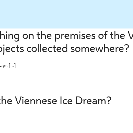
ething on the premises of the
bjects collected somewhere?
ys [...]
 the Viennese Ice Dream?