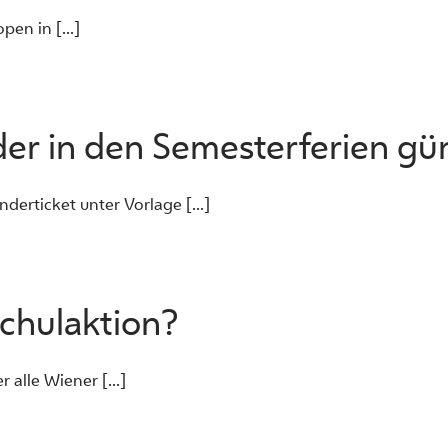
pen in [...]
nder in den Semesterferien gü
derticket unter Vorlage [...]
Schulaktion?
 alle Wiener [...]