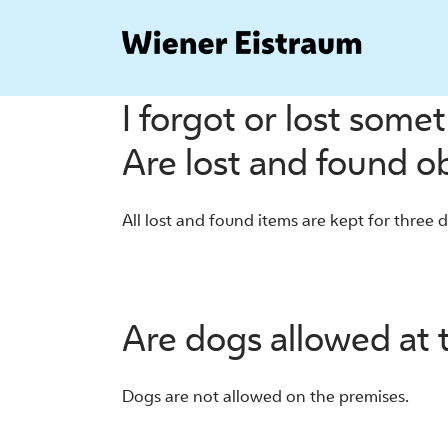
Zum
Inhalt
springen
I forgot or lost som
Are lost and found o
All lost and found items are kept for three da
Are dogs allowed at
Dogs are not allowed on the premises.