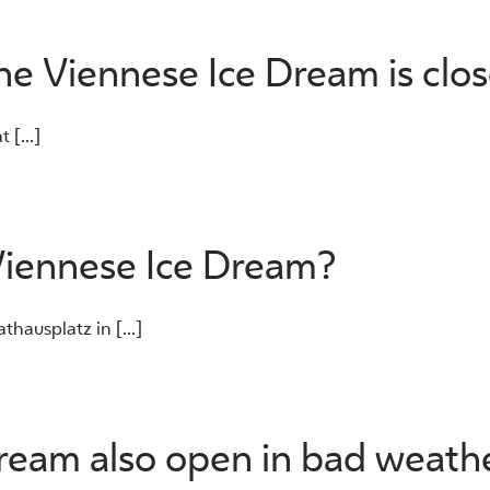
the Viennese Ice Dream is clo
 [...]
Viennese Ice Dream?
hausplatz in [...]
Dream also open in bad weath